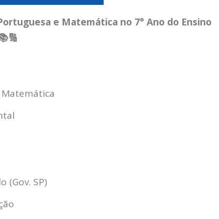
 Portuguesa e Matemática no 7° Ano do Ensino
📚🔢
 Matemática
tal
 (Gov. SP)
ição