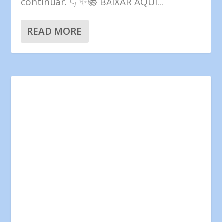
continuar. 👇 ✨📚 BAIXAR AQUI...
READ MORE