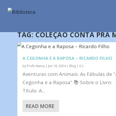
TAG:
COLEÇAO CONTA PRA 
A CEGONHA E A RAPOSA – RICARDO FILHO
by
Profe Nancy
|
Jun 18, 2024
|
Blog
|
0
Aventuras com Animais: As Fábulas de “
Cegonha e a Raposa” 📚 Sobre o Livro:
Título: A...
READ MORE