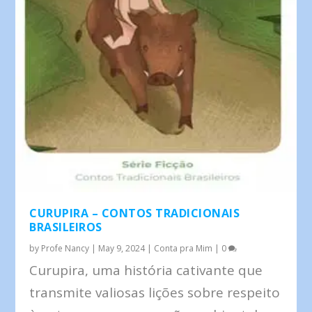
CURUPIRA – CONTOS TRADICIONAIS
BRASILEIROS
by
Profe Nancy
|
May 9, 2024
|
Conta pra Mim
|
0
Curupira, uma história cativante que
transmite valiosas lições sobre respeito