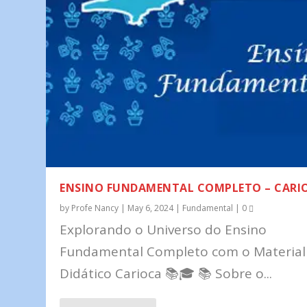
ENSINO FUNDAMENTAL COMPLETO – CARI
by
Profe Nancy
|
May 6, 2024
|
Fundamental
|
0
Explorando o Universo do Ensino
Fundamental Completo com o Material
Didático Carioca 📚🎓 📚 Sobre o...