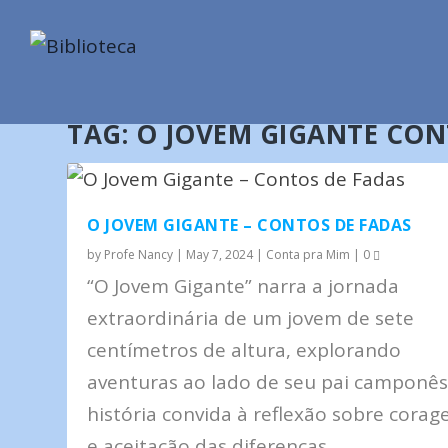
TAG:
O JOVEM GIGANTE CON
O JOVEM GIGANTE – CONTOS DE FADAS
by
Profe Nancy
|
May 7, 2024
|
Conta pra Mim
|
0
“O Jovem Gigante” narra a jornada
extraordinária de um jovem de sete
centímetros de altura, explorando
aventuras ao lado de seu pai camponês
história convida à reflexão sobre cora
e aceitação das diferenças.