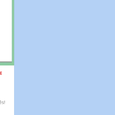
E
ês!