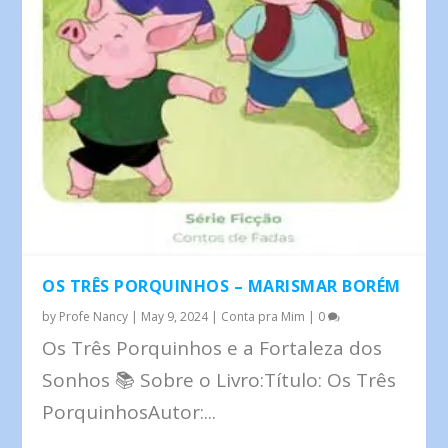
OS TRÊS PORQUINHOS – MARISMAR BORÉM
by
Profe Nancy
|
May 9, 2024
|
Conta pra Mim
|
0
Os Três Porquinhos e a Fortaleza dos
Sonhos 📚 Sobre o Livro:Título: Os Três
PorquinhosAutor:...