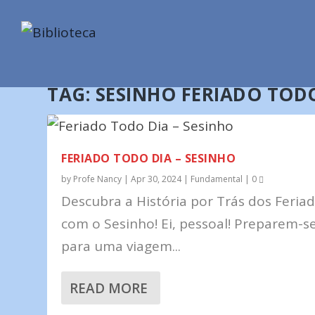
TAG:
SESINHO FERIADO TOD
FERIADO TODO DIA – SESINHO
by
Profe Nancy
|
Apr 30, 2024
|
Fundamental
|
0
Descubra a História por Trás dos Feria
com o Sesinho! Ei, pessoal! Preparem-s
para uma viagem...
READ MORE